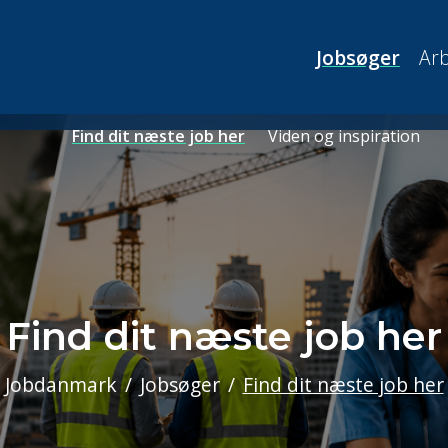
Jobsøger
Arb
Find dit næste job her
Viden og inspiration
Find dit næste job her
Jobdanmark
Jobsøger
Find dit næste job her