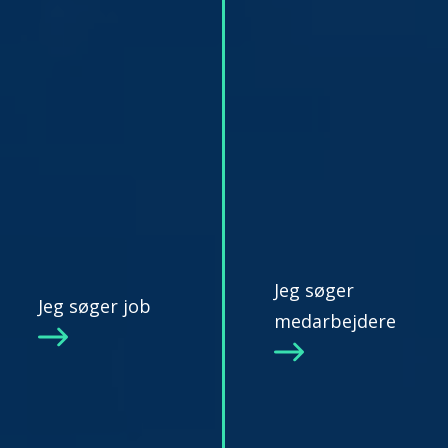
Jeg søger
Jeg søger job
medarbejdere