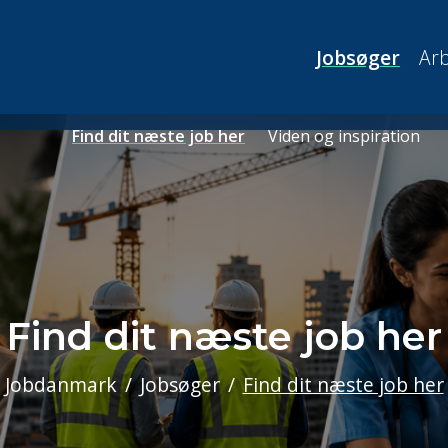
Jobsøger
Arb
Find dit næste job her
Viden og inspiration
Find dit næste job her
Jobdanmark
Jobsøger
Find dit næste job her