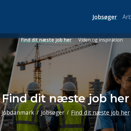
Jobsøger
Arb
Find dit næste job her
Viden og inspiration
Find dit næste job her
Jobdanmark
Jobsøger
Find dit næste job her