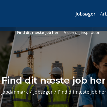
Jobsøger
Arb
Find dit næste job her
Viden og inspiration
Find dit næste job her
Jobdanmark
Jobsøger
Find dit næste job her