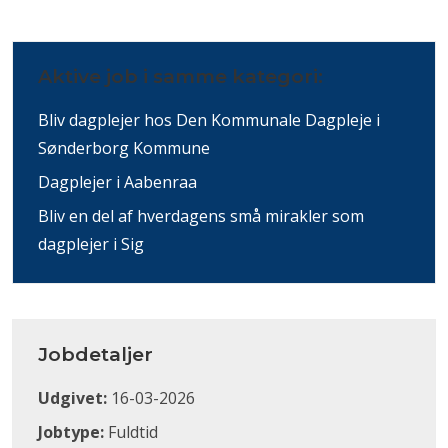
Aktive job i samme kategori:
Bliv dagplejer hos Den Kommunale Dagpleje i
Sønderborg Kommune
Dagplejer i Aabenraa
Bliv en del af hverdagens små mirakler som
dagplejer i Sig
Jobdetaljer
Udgivet:
16-03-2026
Jobtype:
Fuldtid