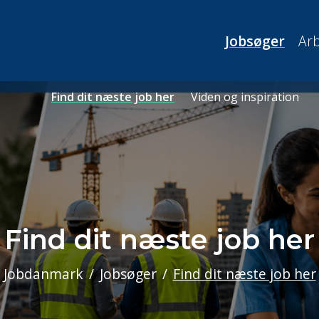
Jobsøger
Arb
Find dit næste job her
Viden og inspiration
Find dit næste job her
Jobdanmark
Jobsøger
Find dit næste job her