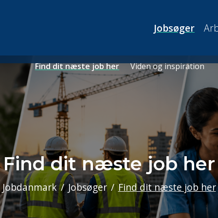
Jobsøger
Arb
Find dit næste job her
Viden og inspiration
Find dit næste job her
Jobdanmark
Jobsøger
Find dit næste job her