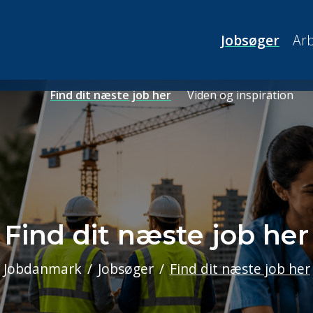
Jobsøger
Arb
Find dit næste job her
Viden og inspiration
Find dit næste job her
Jobdanmark
Jobsøger
Find dit næste job her