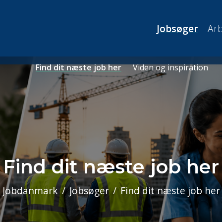
Jobsøger
Arb
Find dit næste job her
Viden og inspiration
Find dit næste job her
Jobdanmark
Jobsøger
Find dit næste job her