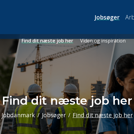
Jobsøger
Arb
Find dit næste job her
Viden og inspiration
Find dit næste job her
Jobdanmark
Jobsøger
Find dit næste job her