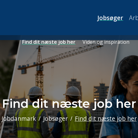
Jobsøger
Arb
Find dit næste job her
Viden og inspiration
Find dit næste job her
Jobdanmark
Jobsøger
Find dit næste job her