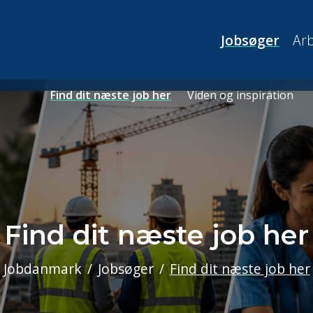
Jobsøger
Arb
Find dit næste job her
Viden og inspiration
Find dit næste job her
Jobdanmark
Jobsøger
Find dit næste job her