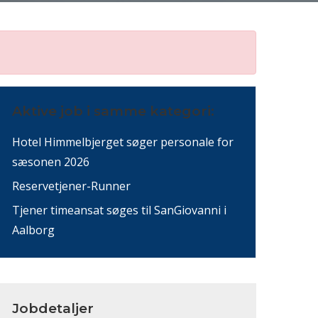
Aktive job i samme kategori:
Hotel Himmelbjerget søger personale for
sæsonen 2026
Reservetjener-Runner
Tjener timeansat søges til SanGiovanni i
Aalborg
Jobdetaljer