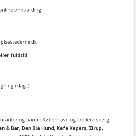
 online onboarding
pisestederne.dk
ller fuldtid
ning i dag :)
auranter og barer i København og Frederiksberg,
n & Bar, Den Blå Hund, Kafe Kapers, Zirup,