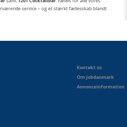
Bar
samt
1201 Cocktailbar
. Fælles for alle vores
rværende service – og et stærkt fællesskab blandt
Kontakt os
Om Jobdanmark
Annonceinformation