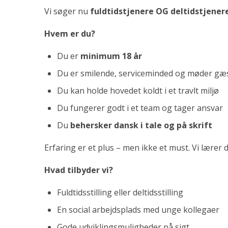
Vi søger nu
fuldtidstjenere OG deltidstjener
Hvem er du?
Du er
minimum 18 år
Du er smilende, serviceminded og møder gæs
Du kan holde hovedet koldt i et travlt miljø
Du fungerer godt i et team og tager ansvar
Du
behersker dansk i tale og på skrift
Erfaring er et plus – men ikke et must. Vi lærer 
Hvad tilbyder vi?
Fuldtidsstilling eller deltidsstilling
En social arbejdsplads med unge kollegaer
Gode udviklingsmuligheder på sigt