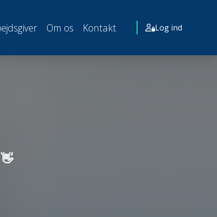
ejdsgiver
Om os
Kontakt
Log ind
 👋