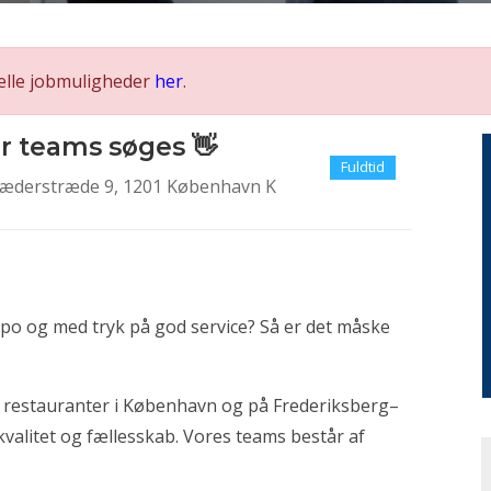
elle jobmuligheder
her
.
er teams søges 👋
Fuldtid
æderstræde 9, 1201 København K
empo og med tryk på god service? Så er det måske
og restauranter i København og på Frederiksberg–
kvalitet og fællesskab. Vores teams består af