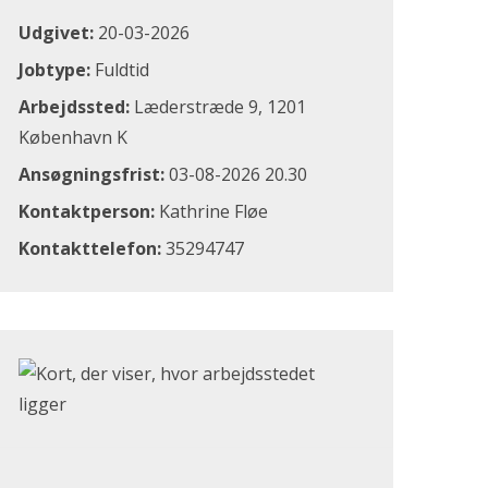
Udgivet:
20-03-2026
Jobtype:
Fuldtid
Arbejdssted:
Læderstræde 9, 1201
København K
Ansøgningsfrist:
03-08-2026 20.30
Kontaktperson:
Kathrine Fløe
Kontakttelefon:
35294747
Klik for at åbne Google Maps og se, hvor arbejdsstedet li