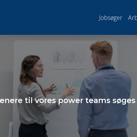
Jobsøger
Arb
enere til vores power teams søges