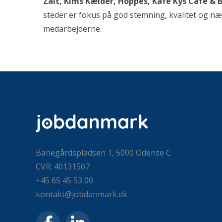
Zalt, Kims Kælder, Hoppes, Kafe Kys Café & 
steder er fokus på god stemning, kvalitet og næ
medarbejderne.
Banegårdspladsen 1, 5000 Odense C
CVR: 40131507
+45 65 45 53 00
kontakt@jobdanmark.dk