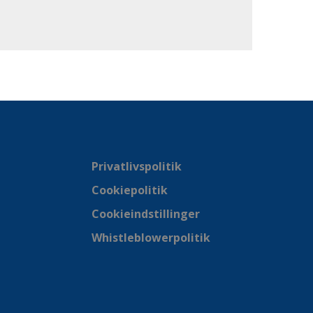
Privatlivspolitik
Cookiepolitik
Cookieindstillinger
Whistleblowerpolitik