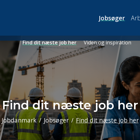
Jobsøger
Arb
Find dit næste job her
Viden og inspiration
Find dit næste job her
Jobdanmark
Jobsøger
Find dit næste job her