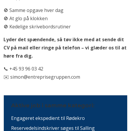
🚫 Samme opgave hver dag
🚫 At glo på klokken
🚫 Kedelige skrivebordsrutiner
Lyder det spændende, så tøv ikke med at sende dit
CV på mail eller ringe på telefon – vi glæder os til at
høre fra dig.
📞 +45 93 96 03 42
✉️
simon@entreprisegruppen.com
Aktive job i samme kategori:
Engageret ekspedient til Rødekro
Reservedelsindskriver søges til Salling