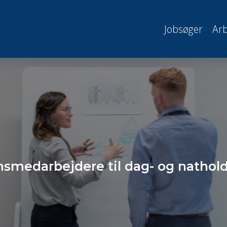
Jobsøger
Arb
nsmedarbejdere til dag- og nathol