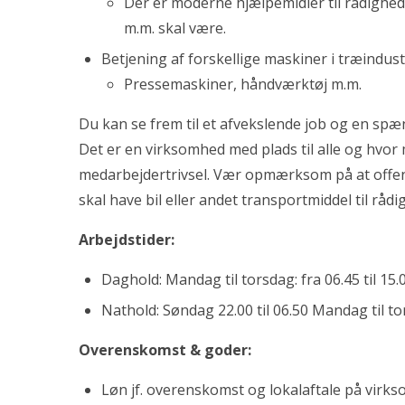
Der er moderne hjælpemidler til rådighed,
m.m. skal være.
Betjening af forskellige maskiner i træindus
Pressemaskiner, håndværktøj m.m.
Du kan se frem til et afvekslende job og en s
Det er en virksomhed med plads til alle og hvo
medarbejdertrivsel. Vær opmærksom på at offen
skal have bil eller andet transportmiddel til rådi
Arbejdstider:
Daghold: Mandag til torsdag: fra 06.45 til 15.
Nathold: Søndag 22.00 til 06.50 Mandag til tor
Overenskomst & goder:
Løn jf. overenskomst og lokalaftale på vir