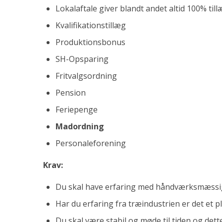
Lokalaftale giver blandt andet altid 100% til
Kvalifikationstillæg
Produktionsbonus
SH-Opsparing
Fritvalgsordning
Pension
Feriepenge
Madordning
Personaleforening
Krav:
Du skal have erfaring med håndværksmæssig
Har du erfaring fra træindustrien er det et pl
Du skal være stabil og møde til tiden og dett