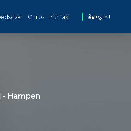
ejdsgiver
Om os
Kontakt
Log ind
d - Hampen