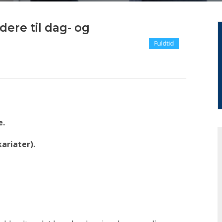
ere til dag- og
Fuldtid
e.
kariater).