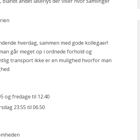
 blandt andet laserlys der viser hvor samlinger
trien
pændende hverdag, sammen med gode kollegaer!
r man går meget op i ordnede forhold og
tlig transport ikke er en mulighed hvorfor man
ghed.
05 og fredage til 12.40
sdag 23.55 til 06.50
ksomheden