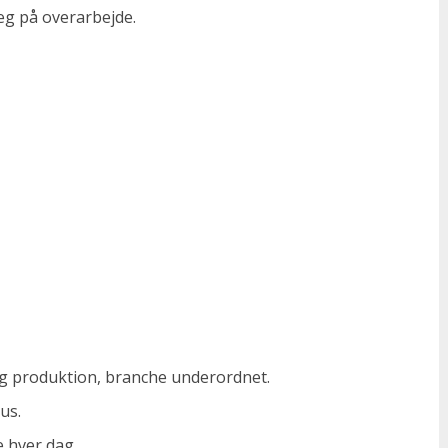
læg på overarbejde.
 produktion, branche underordnet.
us.
e hver dag.