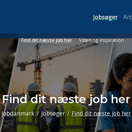
Jobsøger
Arb
Find dit næste job her
Viden og inspiration
Find dit næste job her
Jobdanmark
Jobsøger
Find dit næste job her