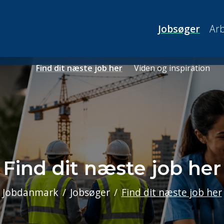
Jobsøger
Arb
Find dit næste job her
Viden og inspiration
Find dit næste job her
Jobdanmark
Jobsøger
Find dit næste job her