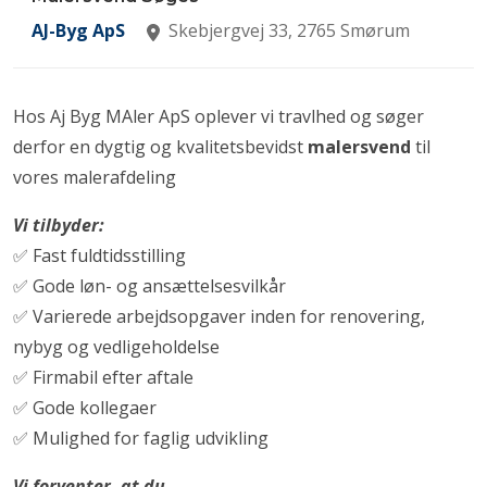
AJ-Byg ApS
Skebjergvej 33, 2765 Smørum
Hos Aj Byg MAler ApS oplever vi travlhed og søger
derfor en dygtig og kvalitetsbevidst
malersvend
til
vores malerafdeling
Vi tilbyder:
✅ Fast fuldtidsstilling
✅ Gode løn- og ansættelsesvilkår
✅ Varierede arbejdsopgaver inden for renovering,
nybyg og vedligeholdelse
✅ Firmabil efter aftale
✅ Gode kollegaer
✅ Mulighed for faglig udvikling
Vi forventer, at du