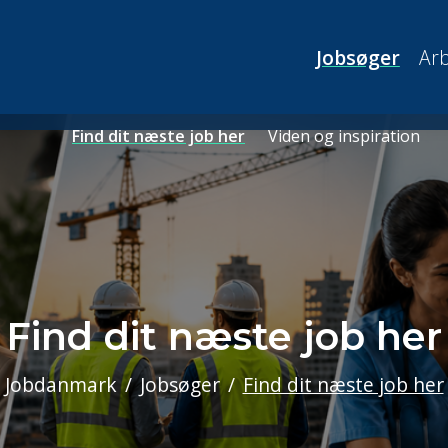
Jobsøger
Arb
Find dit næste job her
Viden og inspiration
Find dit næste job her
Jobdanmark
Jobsøger
Find dit næste job her