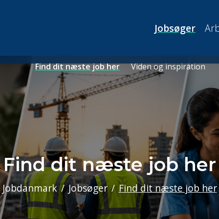
Jobsøger
Arb
Find dit næste job her
Viden og inspiration
Find dit næste job her
Jobdanmark
Jobsøger
Find dit næste job her