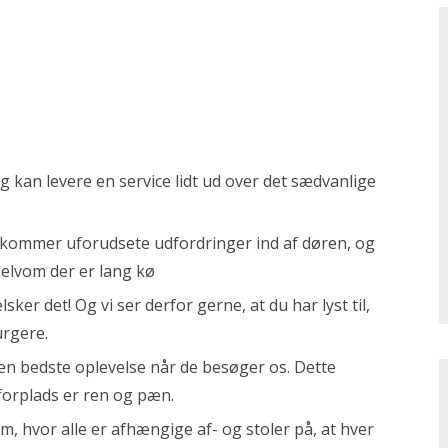
g kan levere en service lidt ud over det sædvanlige
 kommer uforudsete udfordringer ind af døren, og
selvom der er lang kø
sker det! Og vi ser derfor gerne, at du har lyst til,
burgere.
den bedste oplevelse når de besøger os. Dette
 forplads er ren og pæn.
am, hvor alle er afhængige af- og stoler på, at hver