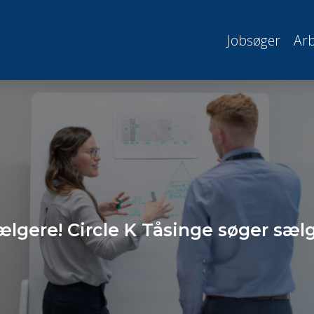
Jobsøger
Arb
ælgere! Circle K Tåsinge søger sæl