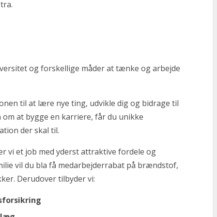
kstra.
 diversitet og forskellige måder at tænke og arbejde
nen til at lære nye ting, udvikle dig og bidrage til
 om at bygge en karriere, får du unikke
ion der skal til.
r vi et job med yderst attraktive fordele og
ilie vil du bla få medarbejderrabat på brændstof,
kker. Derudover tilbyder vi:
sforsikring
illæg