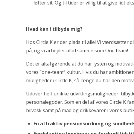
løfter sit. Og til tider er villig til at give lidt e
Hvad kan I tilbyde mig?
Hos Circle K er der plads til alle! Vi værdsætter
på, og vi arbejder altid samme som One team!
Det er altafgørende at du har lysten og motivatio
vores ”one-team” kultur. Hvis du har ambitionen
muligheder i Circle K, så længe du har den motivat
Udover helt unikke udviklingsmuligheder, tilbyde
personalegoder. Som en del af vores Circle K fam
bilvask samt på mad og drikkevarer i vores buti
En attraktiv pensionsordning og sundhed
Fordelagtige lønninger og forskudttidst