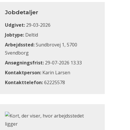
Jobdetaljer
Udgivet:
29-03-2026
Jobtype:
Deltid
Arbejdssted:
Sundbrovej 1, 5700
Svendborg
Ansøgningsfrist:
29-07-2026 13.33
Kontaktperson:
Karin Larsen
Kontakttelefon:
62225578
Klik for at åbne Google Maps og se, hvor arbejdsstedet li