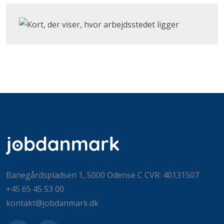
Klik for at åbne Google Maps og se, hvor arbejdsstedet
Banegårdspladsen 1, 5000 Odense C CVR: 40131507
+45 65 45 53 00
kontakt@jobdanmark.dk