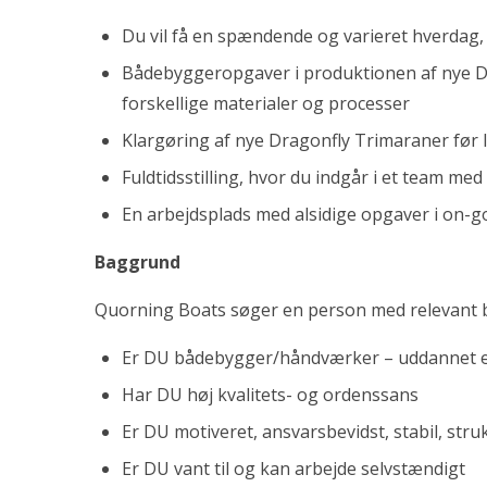
Du vil få en spændende og varieret hverdag, h
Bådebyggeropgaver i produktionen af nye D
forskellige materialer og processer
Klargøring af nye Dragonfly Trimaraner før 
Fuldtidsstilling, hvor du indgår i et team me
En arbejdsplads med alsidige opgaver i on-go
Baggrund
Quorning Boats søger en person med relevant b
Er DU bådebygger/håndværker – uddannet e
Har DU høj kvalitets- og ordenssans
Er DU motiveret, ansvarsbevidst, stabil, str
Er DU vant til og kan arbejde selvstændigt