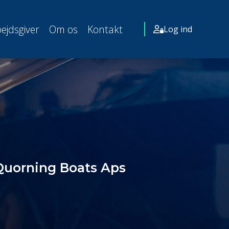
ejdsgiver
Om os
Kontakt
Log ind
 Quorning Boats Aps