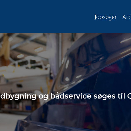
Jobsøger
Arb
dbygning og bådservice søges til