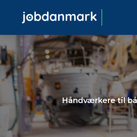
Håndværkere til bå