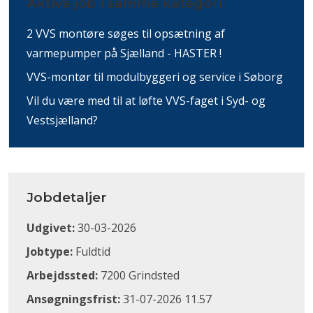
Aktive job i samme kategori:
2 VVS montøre søges til opsætning af
varmepumper på Sjælland - HASTER !
VVS-montør til modulbyggeri og service i Søborg
Vil du være med til at løfte VVS-faget i Syd- og
Vestsjælland?
Jobdetaljer
Udgivet:
30-03-2026
Jobtype:
Fuldtid
Arbejdssted:
7200 Grindsted
Ansøgningsfrist:
31-07-2026 11.57