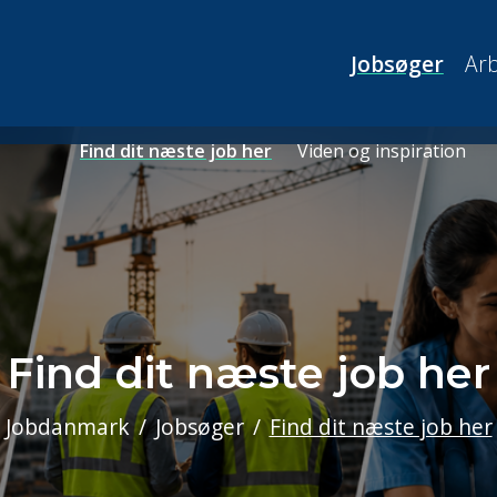
Jobsøger
Arb
Find dit næste job her
Viden og inspiration
Find dit næste job her
Jobdanmark
Jobsøger
Find dit næste job her