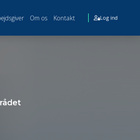
ejdsgiver
Om os
Kontakt
Log ind
rådet