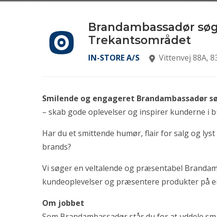
Brandambassadør søge
Trekantsområdet
IN-STORE A/S
Vittenvej 88A, 
Smilende og engageret Brandambassadør sø
– skab gode oplevelser og inspirer kunderne i 
Har du et smittende humør, flair for salg og ly
brands?
Vi søger en veltalende og præsentabel Brandamb
kundeoplevelser og præsentere produkter på e
Om jobbet
Som Brandambassadør står du for at uddele sm