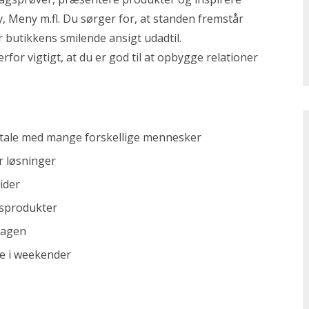
, Meny m.fl. Du sørger for, at standen fremstår
 butikkens smilende ansigt udadtil.
erfor vigtigt, at du er god til at opbygge relationer
 tale med mange forskellige mennesker
r løsninger
ider
ilsprodukter
dagen
de i weekender