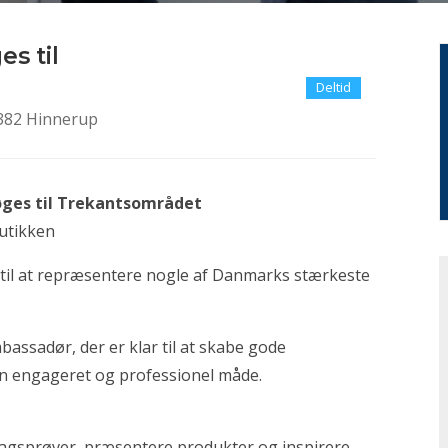
s til
Deltid
8382 Hinnerup
ges til Trekantsområdet
butikken
st til at repræsentere nogle af Danmarks stærkeste
assadør, der er klar til at skabe gode
n engageret og professionel måde.
agsprøver, præsentere produkter og inspirere