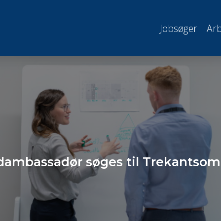
Jobsøger
Arb
dambassadør søges til Trekantsom