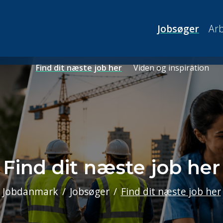
Jobsøger
Arb
Find dit næste job her
Viden og inspiration
Find dit næste job her
Jobdanmark
Jobsøger
Find dit næste job her