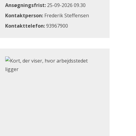
Ansøgningsfrist:
25-09-2026 09.30
Kontaktperson:
Frederik Steffensen
Kontakttelefon:
93967900
Klik for at åbne Google Maps og se, hvor arbejdsstedet li