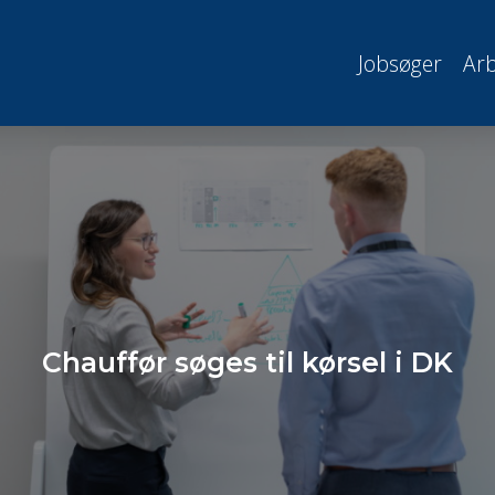
Jobsøger
Arb
Chauffør søges til kørsel i DK