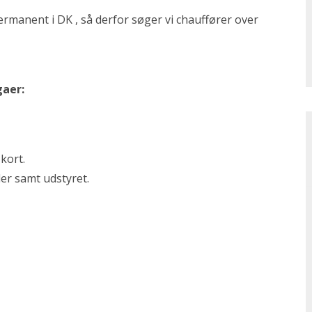
ermanent i DK , så derfor søger vi chauffører over
gaer:
kort.
ler samt udstyret.