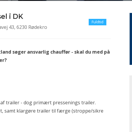
el i DK
Fuldtid
vej 43, 6230 Rødekro
and søger ansvarlig chauffør - skal du med på
er?
af trailer - dog primært pressenings trailer.
t, samt klargøre trailer til færge (stroppe/sikre