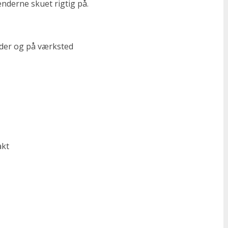
nderne skuet rigtig på.
nder og på værksted
akt