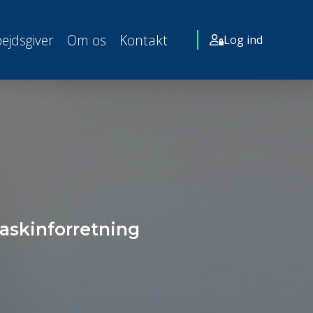
ejdsgiver
Om os
Kontakt
Log ind
askinforretning