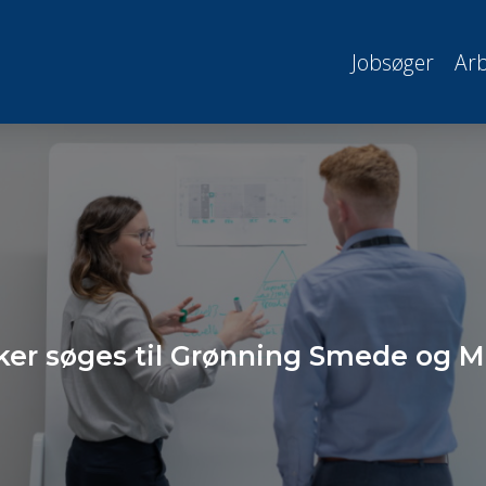
Jobsøger
Arb
er søges til Grønning Smede og M