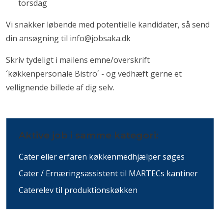
torsdag
Vi snakker løbende med potentielle kandidater, så send
din ansøgning til
info@jobsaka.dk
Skriv tydeligt i mailens emne/overskrift
´køkkenpersonale Bistro´ - og vedhæft gerne et
vellignende billede af dig selv.
Aktive job i samme kategori:
Cater eller erfaren køkkenmedhjælper søges
Cater / Ernæringsassistent til MARTECs kantiner
Caterelev til produktionskøkken