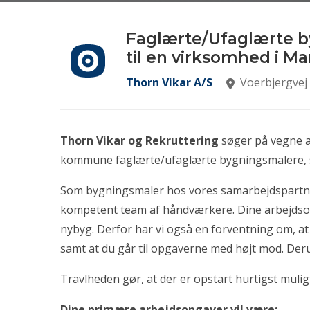
Faglærte/Ufaglærte 
til en virksomhed i 
Thorn Vikar A/S
Voerbjergvej
Thorn Vikar og Rekruttering
søger på vegne a
kommune faglærte/ufaglærte bygningsmalere, 
Som bygningsmaler hos vores samarbejdspartner,
kompetent team af håndværkere. Dine arbejdsopg
nybyg. Derfor har vi også en forventning om, a
samt at du går til opgaverne med højt mod. Derudov
Travlheden gør, at der er opstart hurtigst mulig
Dine primære arbejdsopgaver vil være: