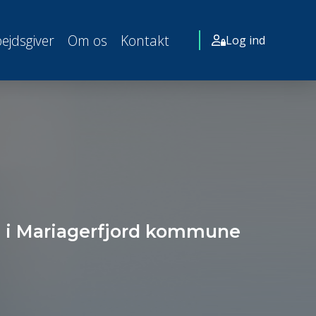
ejdsgiver
Om os
Kontakt
Log ind
d i Mariagerfjord kommune