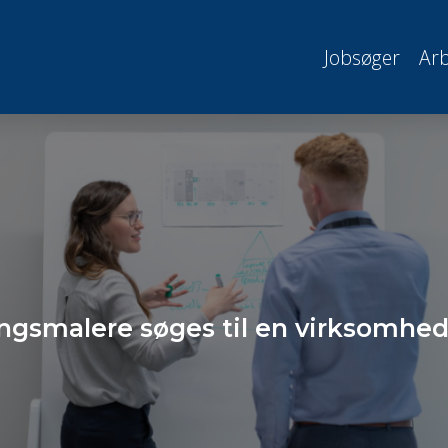
Jobsøger
Arb
ngsmalere søges til en virksomhe