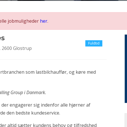
elle jobmuligheder
her
.
es
Fuldtid
 2600 Glostrup
rtbranchen som lastbilchauffør, og køre med
 Salling Group i Danmark.
 der engagerer sig indenfor alle hjørner af
yde den bedste kundeservice.
der altid sætter kundens behov og tilfredshed