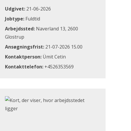
Udgivet:
21-06-2026
Jobtype:
Fuldtid
Arbejdssted:
Naverland 13, 2600
Glostrup
Ansøgningsfrist:
21-07-2026 15.00
Kontaktperson:
Ümit Cetin
Kontakttelefon:
+4526353569
Klik for at åbne Google Maps og se, hvor arbejdsstedet li