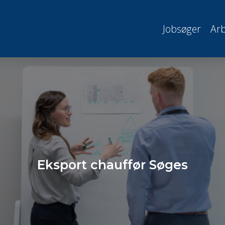
Jobsøger
Arb
Eksport chauffør Søges