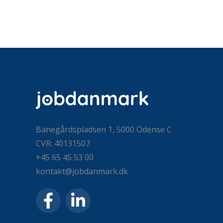
Banegårdspladsen 1, 5000 Odense C
CVR: 40131507
+45 65 45 53 00
kontakt@jobdanmark.dk