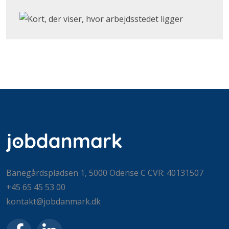
Klik for at åbne Google Maps og se, hvor arbejdsstedet
Banegårdspladsen 1, 5000 Odense C CVR: 40131507
+45 65 45 53 00
kontakt@jobdanmark.dk